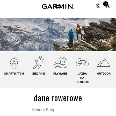
0
Total
items
in
cart:
0
SMARTWATCH
BIEGANIE
PŁYWANIE
JAZDA
OUTDOOR
NA
ROWERZE
dane rowerowe