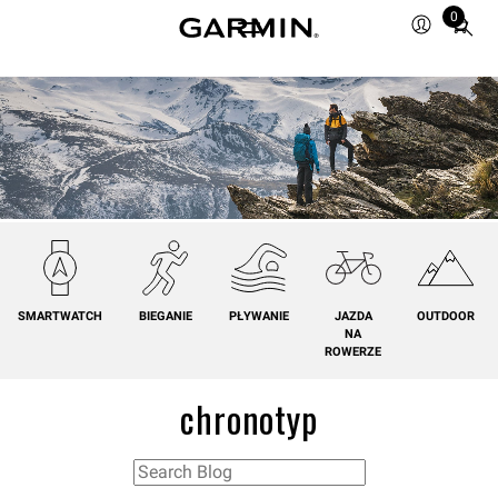
0
Total
items
in
cart:
0
SMARTWATCH
BIEGANIE
PŁYWANIE
JAZDA
OUTDOOR
NA
ROWERZE
chronotyp