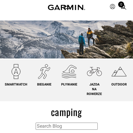
0
Total
items
in
cart:
0
SMARTWATCH
BIEGANIE
PŁYWANIE
JAZDA
OUTDOOR
NA
ROWERZE
camping