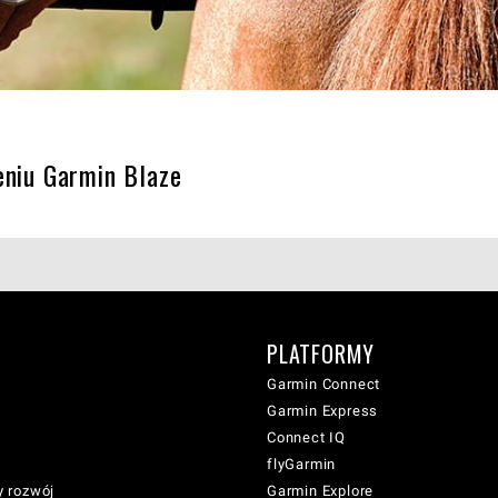
eniu Garmin Blaze
PLATFORMY
Garmin Connect
Garmin Express
Connect IQ
flyGarmin
 rozwój
Garmin Explore