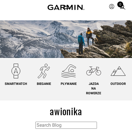
0
Total
items
in
cart:
0
SMARTWATCH
BIEGANIE
PŁYWANIE
JAZDA
OUTDOOR
NA
ROWERZE
awionika