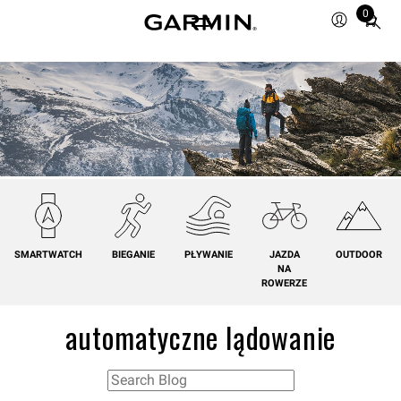
0
Total
items
in
cart:
0
SMARTWATCH
BIEGANIE
PŁYWANIE
JAZDA
OUTDOOR
NA
ROWERZE
automatyczne lądowanie