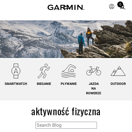
0
Total
items
in
cart:
0
SMARTWATCH
BIEGANIE
PŁYWANIE
JAZDA
OUTDOOR
NA
ROWERZE
aktywność fizyczna