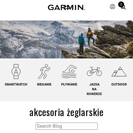
0
Total
items
in
cart:
0
SMARTWATCH
BIEGANIE
PŁYWANIE
JAZDA
OUTDOOR
NA
ROWERZE
akcesoria żeglarskie