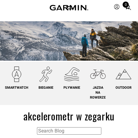
0
Total
items
in
cart:
0
SMARTWATCH
BIEGANIE
PŁYWANIE
JAZDA
OUTDOOR
NA
ROWERZE
akcelerometr w zegarku