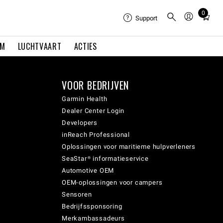
0
Total
Support
items
in
EM
LUCHTVAART
ACTIES
cart:
0
VOOR BEDRIJVEN
Garmin Health
Dealer Center Login
Developers
inReach Professional
Oplossingen voor maritieme hulpverleners
SeaStar® informatieservice
Automotive OEM
OEM-oplossingen voor campers
Sensoren
Bedrijfssponsoring
Merkambassadeurs