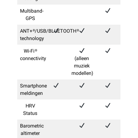
Multiband-
GPS
ANT+®/USB/BLUETOOTH®
technology​
Wi-Fi®
connectivity
(alleen
muziek
modellen)
Smartphone
meldingen
HRV
Status
Barometric
altimeter