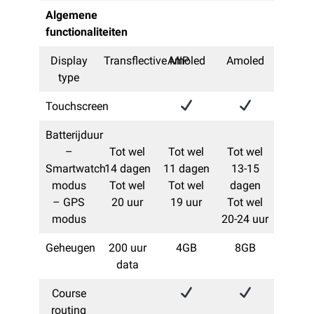
Algemene
functionaliteiten
Display
Transflective MIP​
Amoled
Amoled
type
Touchscreen
Batterijduur
–
Tot wel
Tot wel
Tot wel
Smartwatch
14 dagen
11 dagen
13-15
modus
Tot wel
Tot wel
dagen
– GPS
20 uur
19 uur
Tot wel
modus
20-24 uur
Geheugen
200 uur
4GB
8GB
data
Course
routing