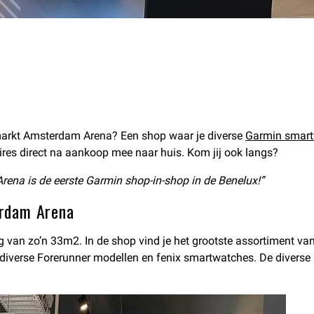
markt Amsterdam Arena? Een shop waar je diverse
Garmin smar
res direct na aankoop mee naar huis. Kom jij ook langs?
na is de eerste Garmin shop-in-shop in de Benelux!”
erdam Arena
g van zo’n 33m2. In de shop vind je het grootste assortiment va
 diverse Forerunner modellen en fenix smartwatches. De divers