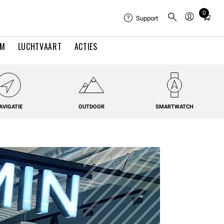
0
Total
Support
items
in
EM
LUCHTVAART
ACTIES
cart:
0
AVIGATIE
OUTDOOR
SMARTWATCH