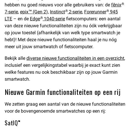
hebben nu goed nieuws voor alle gebruikers van: de
fēnix
®
7-serie
,
epix™ (Gen 2)
,
Instinct
2-serie
,
Forerunner
945
®
®
LTE
– en de
Edge
1040-serie
fietscomputers: een aantal
®
van deze nieuwe functionaliteiten zijn nu óók verkrijgbaar
op jouw toestel (afhankelijk van welk type smartwatch je
hebt)! Met deze nieuwe functionaliteiten haal je nu nóg
meer uit jouw smartwatch of fietscomputer.
Bekijk alle
diverse nieuwe functionaliteiten in een overzicht
,
inclusief een vergelijkingstabel waarbij je exact kunt zien
welke features nu ook beschikbaar zijn op jouw Garmin
smartwatch.
Nieuwe Garmin functionaliteiten op een rij
We zetten graag een aantal van de nieuwe functionaliteiten
voor de bovengenoemde smartwatches op een rij:
SatIQ
™