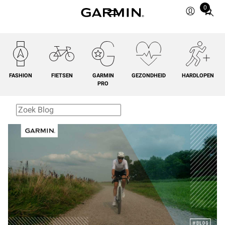
0
Total
items
in
cart:
0
FASHION
FIETSEN
GARMIN
GEZONDHEID
HARDLOPEN
PRO