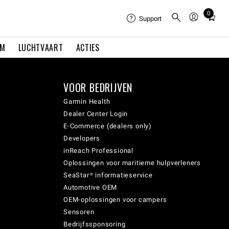
0
Total
Support
items
in
EM
LUCHTVAART
ACTIES
cart:
0
VOOR BEDRIJVEN
Garmin Health
Dealer Center Login
E-Commerce (dealers only)
Developers
inReach Professional
Oplossingen voor maritieme hulpverleners
SeaStar® informatieservice
Automotive OEM
OEM-oplossingen voor campers
Sensoren
Bedrijfssponsoring