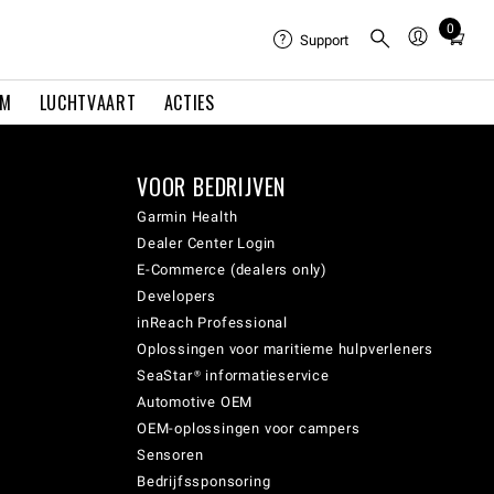
0
Total
Support
items
in
EM
LUCHTVAART
ACTIES
cart:
0
VOOR BEDRIJVEN
Garmin Health
Dealer Center Login
E-Commerce (dealers only)
Developers
inReach Professional
Oplossingen voor maritieme hulpverleners
SeaStar® informatieservice
Automotive OEM
OEM-oplossingen voor campers
Sensoren
Bedrijfssponsoring