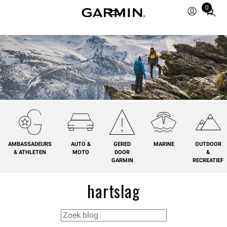
0
Total
items
in
cart:
0
AMBASSADEURS
AUTO &
GERED
MARINE
OUTDOOR
& ATHLETEN
MOTO
DOOR
&
GARMIN
RECREATIEF
hartslag