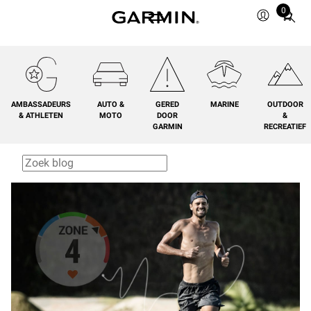
0
Total
items
in
cart:
0
AMBASSADEURS
AUTO &
GERED
MARINE
OUTDOOR
& ATHLETEN
MOTO
DOOR
&
GARMIN
RECREATIEF