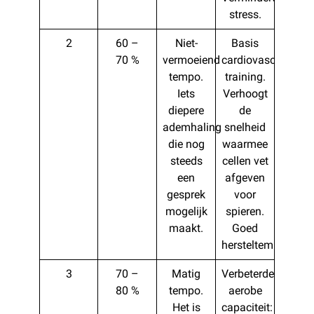
stress.
2
60 –
Niet-
Basis
70 %
vermoeiend
cardiovasculaire
tempo.
training.
Iets
Verhoogt
diepere
de
ademhaling
snelheid
die nog
waarmee
steeds
cellen vet
een
afgeven
gesprek
voor
mogelijk
spieren.
maakt.
Goed
hersteltempo.
3
70 –
Matig
Verbeterde
80 %
tempo.
aerobe
Het is
capaciteit: