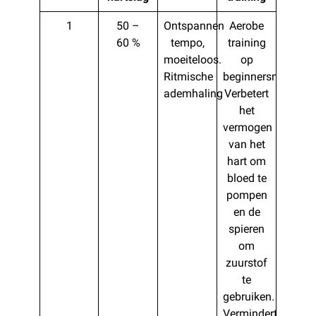
1
50 –
Ontspannen
Aerobe
60 %
tempo,
training
moeiteloos.
op
Ritmische
beginnersniveau.
ademhaling
Verbetert
het
vermogen
van het
hart om
bloed te
pompen
en de
spieren
om
zuurstof
te
gebruiken.
Vermindert