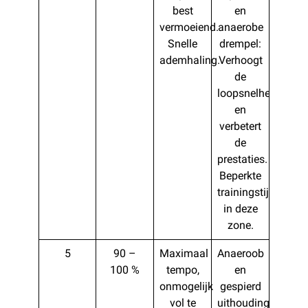
best
en
vermoeiend.
anaerobe
Snelle
drempel:
ademhaling.
Verhoogt
de
loopsnelheid
en
verbetert
de
prestaties.
Beperkte
trainingstijd
in deze
zone.
5
90 –
Maximaal
Anaeroob
100 %
tempo,
en
onmogelijk
gespierd
vol te
uithoudingsvermo