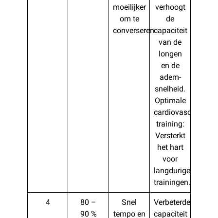
moeilijker
verhoogt
om te
de
converseren.
capaciteit
van de
longen
en de
adem-
snelheid.
Optimale
cardiovasculaire
training:
Versterkt
het hart
voor
langdurige
trainingen.
4
80 –
Snel
Verbeterde
90 %
tempo en
capaciteit