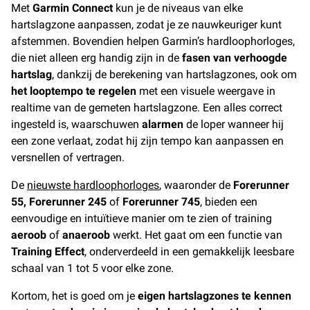
Met
Garmin Connect
kun je de niveaus van elke
hartslagzone aanpassen, zodat je ze nauwkeuriger kunt
afstemmen. Bovendien helpen Garmin’s hardloophorloges,
die niet alleen erg handig zijn in de
fasen van verhoogde
hartslag
, dankzij de berekening van hartslagzones, ook om
het looptempo te regelen
met een visuele weergave in
realtime van de gemeten hartslagzone. Een alles correct
ingesteld is, waarschuwen
alarmen
de loper wanneer hij
een zone verlaat, zodat hij zijn tempo kan aanpassen en
versnellen of vertragen.
De
nieuwste hardloophorloges
, waaronder de
Forerunner
55, Forerunner 245
of
Forerunner 745
, bieden een
eenvoudige en intuïtieve manier om te zien of training
aeroob
of
anaeroob
werkt. Het gaat om een functie van
Training Effect
, onderverdeeld in een gemakkelijk leesbare
schaal van 1 tot 5 voor elke zone.
Kortom, het is goed om je
eigen hartslagzones te kennen