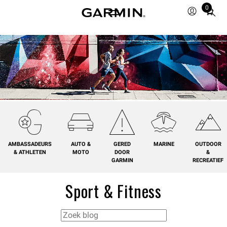
0
Total
items
in
cart:
0
AMBASSADEURS
AUTO &
GERED
MARINE
OUTDOOR
& ATHLETEN
MOTO
DOOR
&
GARMIN
RECREATIEF
Sport & Fitness