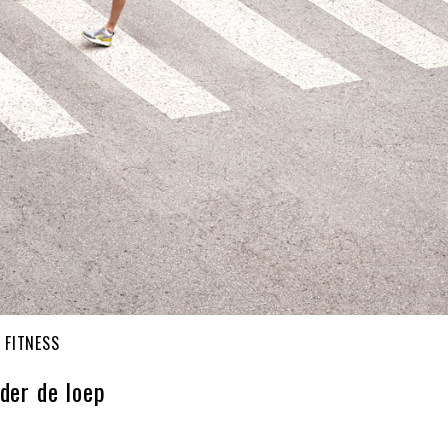
 FITNESS
nder de loep