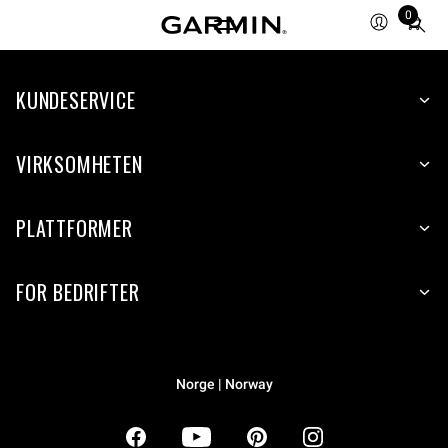
0
Total
items
in
KUNDESERVICE
cart:
0
VIRKSOMHETEN
PLATTFORMER
FOR BEDRIFTER
Norge | Norway