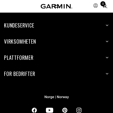
0
Total
items
in
KUNDESERVICE
cart:
0
VIRKSOMHETEN
PLATTFORMER
FOR BEDRIFTER
Norge | Norway