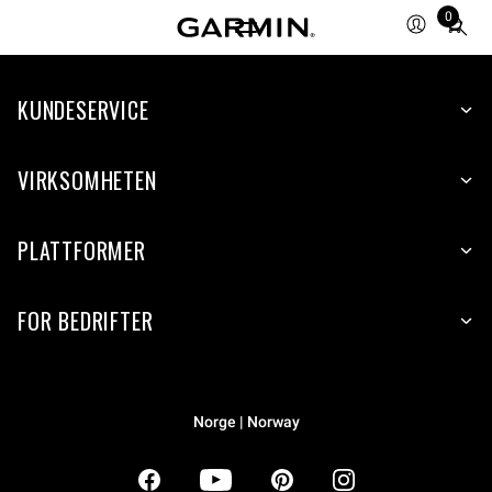
0
Total
items
in
KUNDESERVICE
cart:
0
VIRKSOMHETEN
PLATTFORMER
FOR BEDRIFTER
Norge | Norway