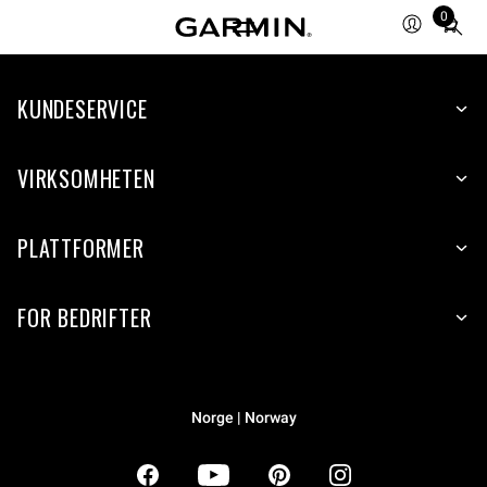
0
Total
items
in
KUNDESERVICE
cart:
0
VIRKSOMHETEN
PLATTFORMER
FOR BEDRIFTER
Norge | Norway