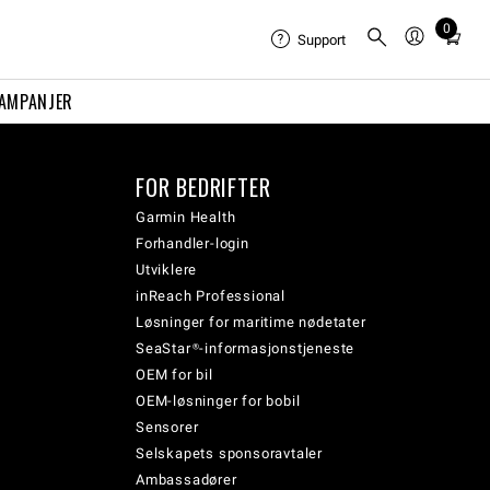
0
Total
Support
items
in
AMPANJER
cart:
0
FOR BEDRIFTER
Garmin Health
Forhandler-login
Utviklere
inReach Professional
Løsninger for maritime nødetater
SeaStar®-informasjonstjeneste
OEM for bil
OEM-løsninger for bobil
Sensorer
Selskapets sponsoravtaler
Ambassadører