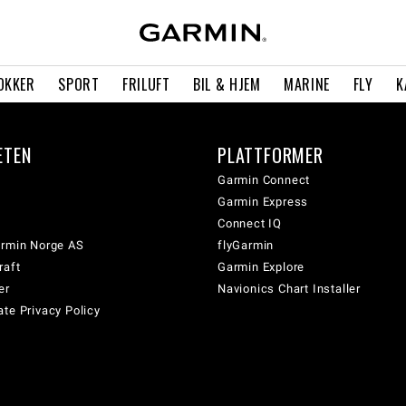
OKKER
SPORT
FRILUFT
BIL & HJEM
MARINE
FLY
K
ETEN
PLATTFORMER
Garmin Connect
Garmin Express
Connect IQ
armin Norge AS
flyGarmin
raft
Garmin Explore
er
Navionics Chart Installer
te Privacy Policy