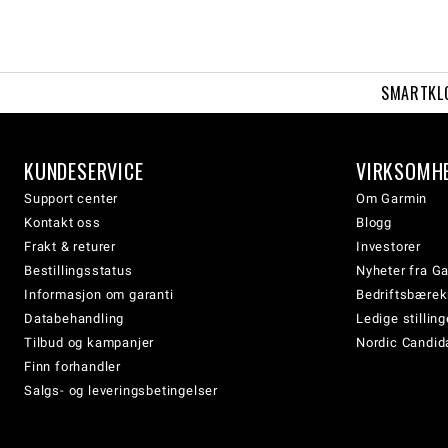
SMARTKL
KUNDESERVICE
VIRKSOMH
Support center
Om Garmin
Kontakt oss
Blogg
Frakt & returer
Investorer
Bestillingsstatus
Nyheter fra G
Informasjon om garanti
Bedriftsbærek
Databehandling
Ledige stilling
Tilbud og kampanjer
Nordic Candida
Finn forhandler
Salgs- og leveringsbetingelser