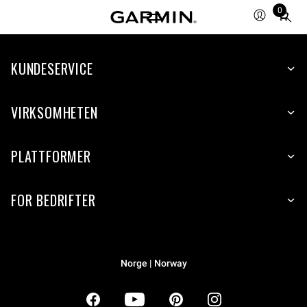
0
Total
items
in
KUNDESERVICE
cart:
0
VIRKSOMHETEN
PLATTFORMER
FOR BEDRIFTER
Norge | Norway