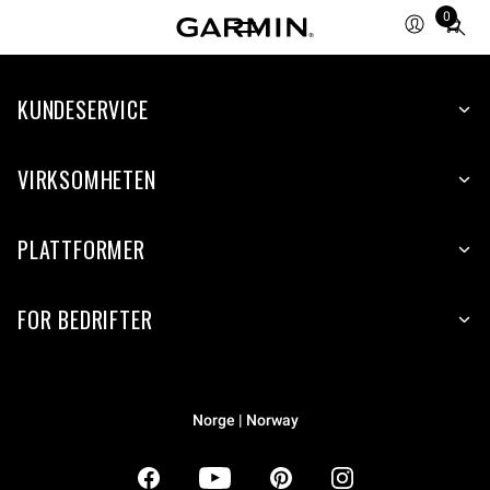
0
Total
items
in
KUNDESERVICE
cart:
0
VIRKSOMHETEN
PLATTFORMER
FOR BEDRIFTER
Norge | Norway