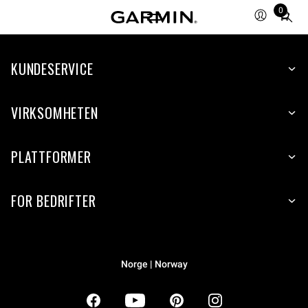
0
Total
items
in
KUNDESERVICE
cart:
0
VIRKSOMHETEN
PLATTFORMER
FOR BEDRIFTER
Norge | Norway