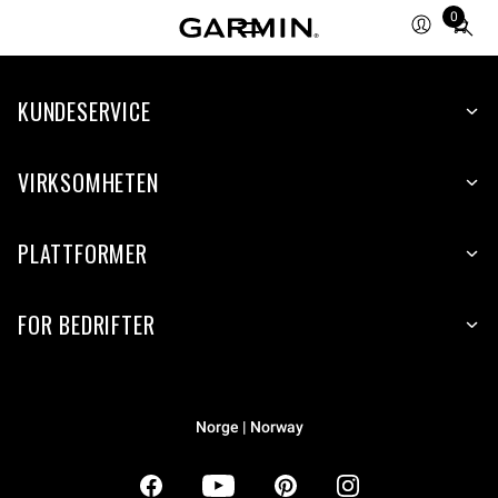
0
Total
items
in
KUNDESERVICE
cart:
0
VIRKSOMHETEN
PLATTFORMER
FOR BEDRIFTER
Norge | Norway