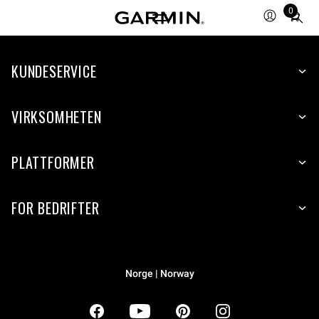
0
Total
items
in
KUNDESERVICE
cart:
0
VIRKSOMHETEN
PLATTFORMER
FOR BEDRIFTER
Norge | Norway