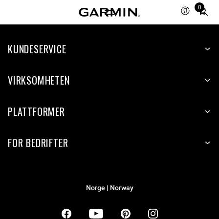
0
Total
items
in
KUNDESERVICE
cart:
0
VIRKSOMHETEN
PLATTFORMER
FOR BEDRIFTER
Norge | Norway