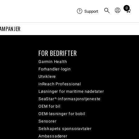
0
Total
Support
items
in
AMPANJER
cart:
0
FOR BEDRIFTER
Garmin Health
Forhandler-login
Utviklere
inReach Professional
Løsninger for maritime nødetater
SeaStar®-informasjonstjeneste
OEM for bil
OEM-løsninger for bobil
Sensorer
Selskapets sponsoravtaler
Ambassadører