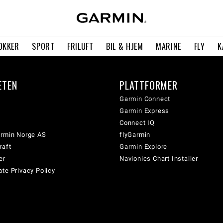
OKKER
SPORT
FRILUFT
BIL & HJEM
MARINE
FLY
K
ETEN
PLATTFORMER
Garmin Connect
Garmin Express
Connect IQ
armin Norge AS
flyGarmin
raft
Garmin Explore
er
Navionics Chart Installer
te Privacy Policy