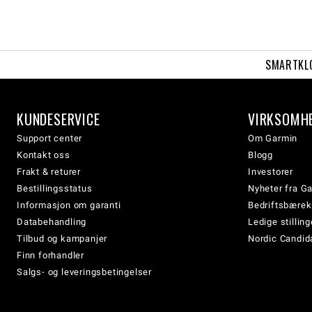
SMARTKL
KUNDESERVICE
VIRKSOMH
Support center
Om Garmin
Kontakt oss
Blogg
Frakt & returer
Investorer
Bestillingsstatus
Nyheter fra G
Informasjon om garanti
Bedriftsbærek
Databehandling
Ledige stilling
Tilbud og kampanjer
Nordic Candida
Finn forhandler
Salgs- og leveringsbetingelser