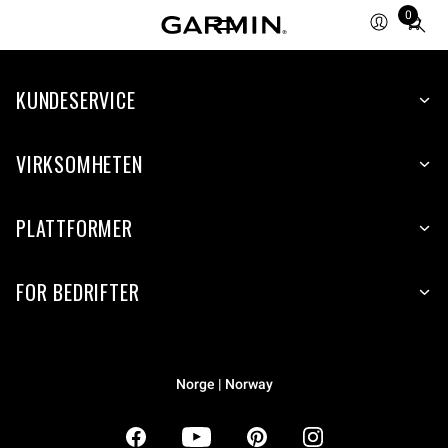
0
Total
items
in
KUNDESERVICE
cart:
0
VIRKSOMHETEN
PLATTFORMER
FOR BEDRIFTER
Norge | Norway