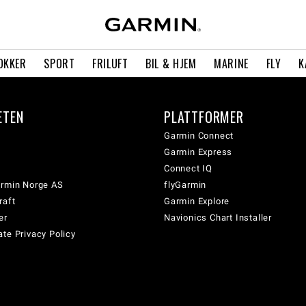
OKKER
SPORT
FRILUFT
BIL & HJEM
MARINE
FLY
K
ETEN
PLATTFORMER
Garmin Connect
Garmin Express
Connect IQ
armin Norge AS
flyGarmin
raft
Garmin Explore
er
Navionics Chart Installer
te Privacy Policy