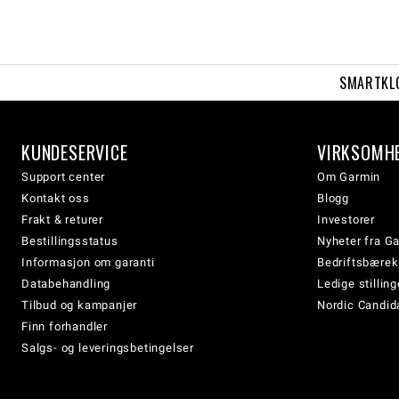
SMARTKL
KUNDESERVICE
VIRKSOMH
Support center
Om Garmin
Kontakt oss
Blogg
Frakt & returer
Investorer
Bestillingsstatus
Nyheter fra G
Informasjon om garanti
Bedriftsbærek
Databehandling
Ledige stilling
Tilbud og kampanjer
Nordic Candida
Finn forhandler
Salgs- og leveringsbetingelser