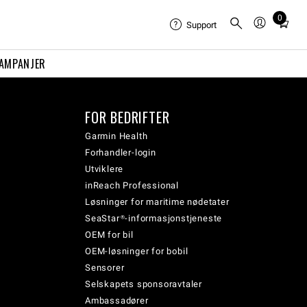
0
Total
Support
items
in
AMPANJER
cart:
0
FOR BEDRIFTER
Garmin Health
Forhandler-login
Utviklere
inReach Professional
Løsninger for maritime nødetater
SeaStar®-informasjonstjeneste
OEM for bil
OEM-løsninger for bobil
Sensorer
Selskapets sponsoravtaler
Ambassadører