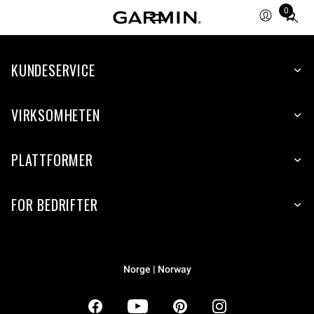
0
Total
items
in
KUNDESERVICE
cart:
0
VIRKSOMHETEN
PLATTFORMER
FOR BEDRIFTER
Norge | Norway