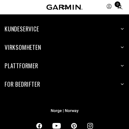
0
Total
items
in
KUNDESERVICE
cart:
0
VIRKSOMHETEN
PLATTFORMER
FOR BEDRIFTER
Norge | Norway