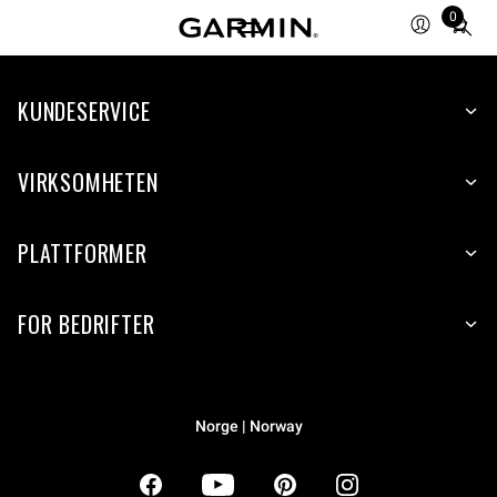
0
Total
items
in
KUNDESERVICE
cart:
0
VIRKSOMHETEN
PLATTFORMER
FOR BEDRIFTER
Norge | Norway