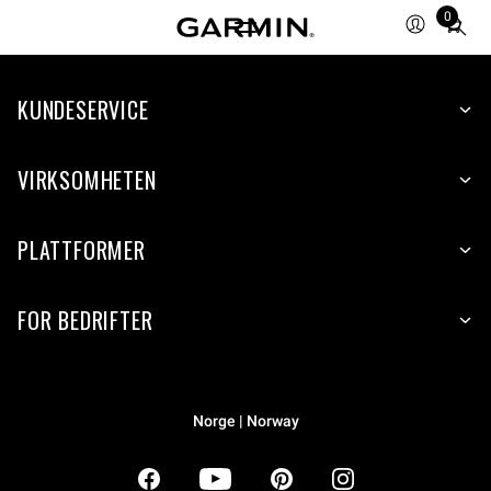
0
Total
items
in
KUNDESERVICE
cart:
0
VIRKSOMHETEN
PLATTFORMER
FOR BEDRIFTER
Norge | Norway