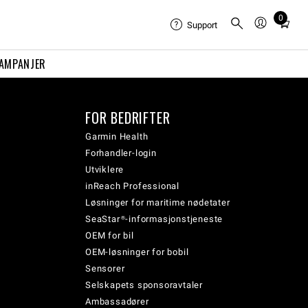
0
Total
Support
items
in
AMPANJER
cart:
0
FOR BEDRIFTER
Garmin Health
Forhandler-login
Utviklere
inReach Professional
Løsninger for maritime nødetater
SeaStar®-informasjonstjeneste
OEM for bil
OEM-løsninger for bobil
Sensorer
Selskapets sponsoravtaler
Ambassadører