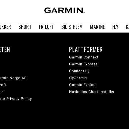
OKKER
SPORT
FRILUFT
BIL & HJEM
MARINE
FLY
K
ETEN
PLATTFORMER
Garmin Connect
Garmin Express
Connect IQ
armin Norge AS
flyGarmin
raft
Garmin Explore
er
Navionics Chart Installer
te Privacy Policy