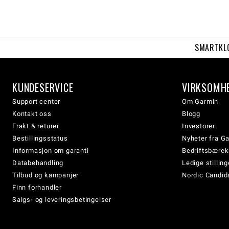
SMARTKL
KUNDESERVICE
VIRKSOMH
Support center
Om Garmin
Kontakt oss
Blogg
Frakt & returer
Investorer
Bestillingsstatus
Nyheter fra G
Informasjon om garanti
Bedriftsbærek
Databehandling
Ledige stilling
Tilbud og kampanjer
Nordic Candida
Finn forhandler
Salgs- og leveringsbetingelser