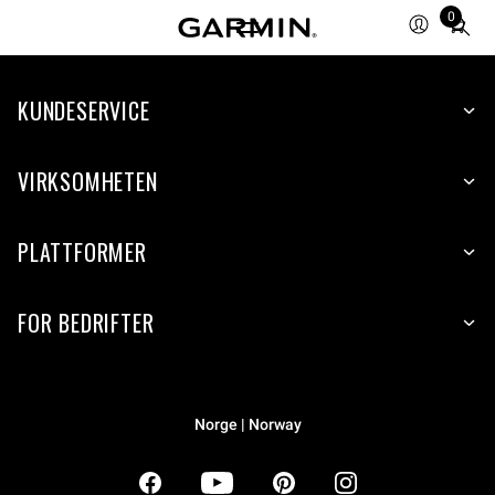
0
Total
items
in
KUNDESERVICE
cart:
0
VIRKSOMHETEN
PLATTFORMER
FOR BEDRIFTER
Norge | Norway