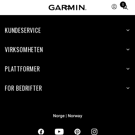
0
Total
items
in
KUNDESERVICE
cart:
0
VIRKSOMHETEN
PLATTFORMER
FOR BEDRIFTER
Norge | Norway