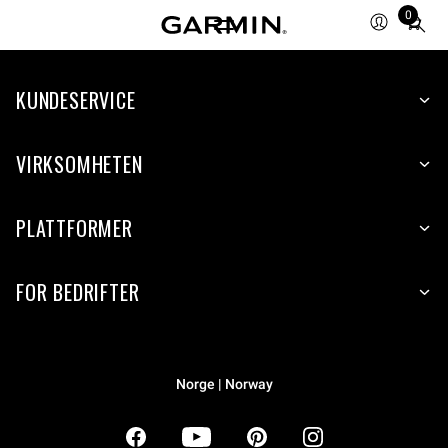
0
Total
items
in
KUNDESERVICE
cart:
0
VIRKSOMHETEN
PLATTFORMER
FOR BEDRIFTER
Norge | Norway