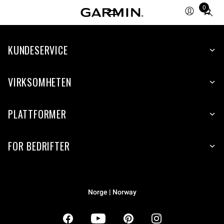
0
Total
items
in
KUNDESERVICE
cart:
0
VIRKSOMHETEN
PLATTFORMER
FOR BEDRIFTER
Norge | Norway