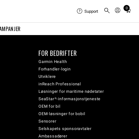
0
Total
Support
items
in
AMPANJER
cart:
0
FOR BEDRIFTER
Garmin Health
Forhandler-login
Utviklere
inReach Professional
Løsninger for maritime nødetater
SeaStar®-informasjonstjeneste
OEM for bil
OEM-løsninger for bobil
Sensorer
Selskapets sponsoravtaler
Ambassadører