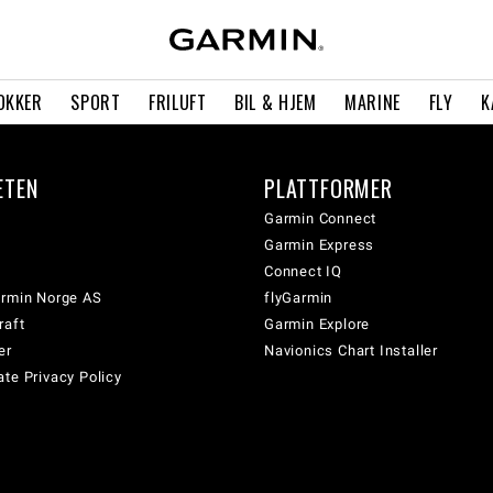
OKKER
SPORT
FRILUFT
BIL & HJEM
MARINE
FLY
K
ETEN
PLATTFORMER
Garmin Connect
Garmin Express
Connect IQ
armin Norge AS
flyGarmin
raft
Garmin Explore
er
Navionics Chart Installer
te Privacy Policy