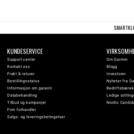
SMARTKL
KUNDESERVICE
VIRKSOMH
Support center
Om Garmin
Kontakt oss
Blogg
Frakt & returer
Investorer
Bestillingsstatus
Nyheter fra G
Informasjon om garanti
Bedriftsbærek
Databehandling
Ledige stilling
Tilbud og kampanjer
Nordic Candida
Finn forhandler
Salgs- og leveringsbetingelser