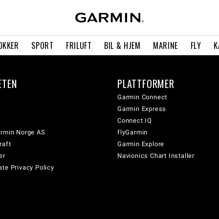
OKKER
SPORT
FRILUFT
BIL & HJEM
MARINE
FLY
K
ETEN
PLATTFORMER
Garmin Connect
Garmin Express
Connect IQ
armin Norge AS
flyGarmin
raft
Garmin Explore
er
Navionics Chart Installer
te Privacy Policy