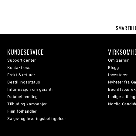
SMARTKL
KUNDESERVICE
VIRKSOMH
Support center
Om Garmin
Kontakt oss
Blogg
Frakt & returer
Investorer
Bestillingsstatus
Nyheter fra G
Informasjon om garanti
Bedriftsbærek
Databehandling
Ledige stilling
Tilbud og kampanjer
Nordic Candida
Finn forhandler
Salgs- og leveringsbetingelser