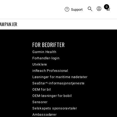
0
Total
Support
items
in
AMPANJER
cart:
0
FOR BEDRIFTER
Garmin Health
Forhandler-login
Utviklere
inReach Professional
Løsninger for maritime nødetater
SeaStar®-informasjonstjeneste
OEM for bil
OEM-løsninger for bobil
Sensorer
Selskapets sponsoravtaler
Ambassadører