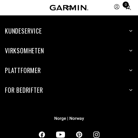
0
Total
items
in
KUNDESERVICE
cart:
0
VIRKSOMHETEN
PLATTFORMER
FOR BEDRIFTER
Norge | Norway