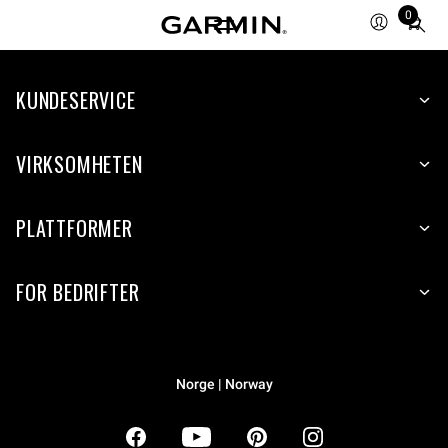
0
Total
items
in
KUNDESERVICE
cart:
0
VIRKSOMHETEN
PLATTFORMER
FOR BEDRIFTER
Norge | Norway