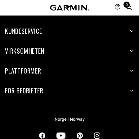
0
Total
items
in
KUNDESERVICE
cart:
0
VIRKSOMHETEN
PLATTFORMER
FOR BEDRIFTER
Norge | Norway