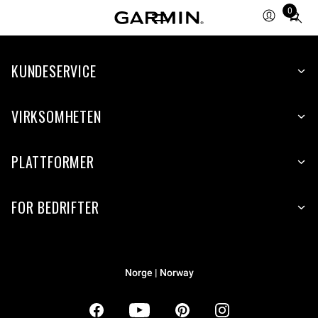
0
Total
items
in
KUNDESERVICE
cart:
0
VIRKSOMHETEN
PLATTFORMER
FOR BEDRIFTER
Norge | Norway