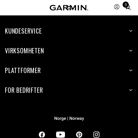
0
Total
items
in
KUNDESERVICE
cart:
0
VIRKSOMHETEN
PLATTFORMER
FOR BEDRIFTER
Norge | Norway